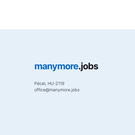
manymore
.jobs
Pécel, HU-2119
office
@
manymore.jobs