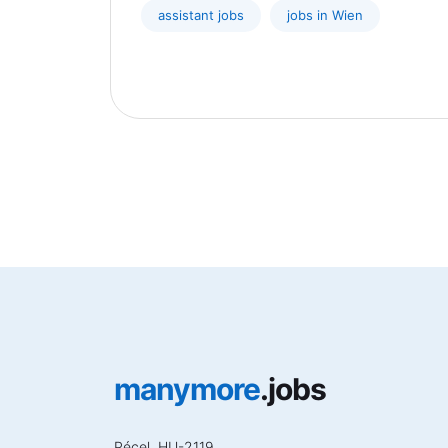
assistant jobs
jobs in Wien
manymore
.jobs
Pécel, HU-2119