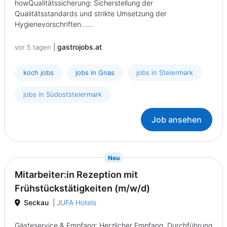
howQualitätssicherung: Sicherstellung der
Qualitätsstandards und strikte Umsetzung der
Hygienevorschriften......
|
gastrojobs.at
vor 5 tagen
koch jobs
jobs in Gnas
jobs in Steiermark
jobs in Südoststeiermark
Job ansehen
{prompt.job}
Neu
Mitarbeiter:in Rezeption mit
Frühstückstätigkeiten (m/w/d)
Seckau
|
JUFA Hotels
Gästeservice & Empfang: Herzlicher Empfang, Durchführung