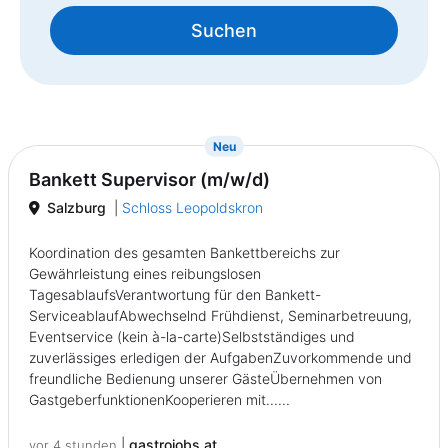
Suchen
{prompt.job}
Neu
Bankett Supervisor (m/w/d)
Salzburg
|
Schloss Leopoldskron
Koordination des gesamten Bankettbereichs zur
Gewährleistung eines reibungslosen
TagesablaufsVerantwortung für den Bankett-
ServiceablaufAbwechselnd Frühdienst, Seminarbetreuung,
Eventservice (kein à-la-carte)Selbstständiges und
zuverlässiges erledigen der AufgabenZuvorkommende und
freundliche Bedienung unserer GästeÜbernehmen von
GastgeberfunktionenKooperieren mit......
|
gastrojobs.at
vor 4 stunden