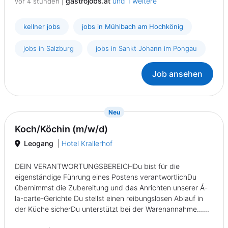
|
gastrojobs.at
und 1 weitere
vor 4 stunden
kellner jobs
jobs in Mühlbach am Hochkönig
jobs in Salzburg
jobs in Sankt Johann im Pongau
Job ansehen
{prompt.job}
Neu
Koch/Köchin (m/w/d)
Leogang
|
Hotel Krallerhof
DEIN VERANTWORTUNGSBEREICHDu bist für die
eigenständige Führung eines Postens verantwortlichDu
übernimmst die Zubereitung und das Anrichten unserer Á-
la-carte-Gerichte Du stellst einen reibungslosen Ablauf in
der Küche sicherDu unterstützt bei der Warenannahme......