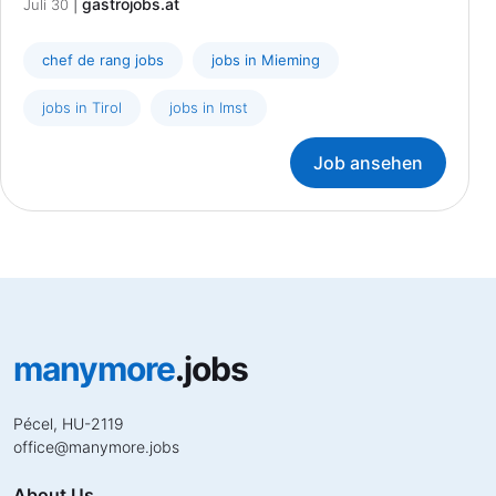
|
gastrojobs.at
Juli 30
chef de rang jobs
jobs in Mieming
jobs in Tirol
jobs in Imst
Job ansehen
manymore
.jobs
Pécel, HU-2119
office
@
manymore.jobs
About Us