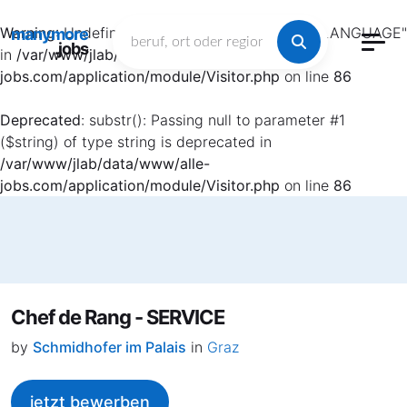
Warning
: Undefined array key "HTTP_ACCEPT_LANGUAGE"
manymore
.jobs
in
/var/www/jlab/data/www/alle-
jobs.com/application/module/Visitor.php
on line
86
Deprecated
: substr(): Passing null to parameter #1
($string) of type string is deprecated in
/var/www/jlab/data/www/alle-
jobs.com/application/module/Visitor.php
on line
86
Chef de Rang - SERVICE
by
Schmidhofer im Palais
in
Graz
jetzt bewerben