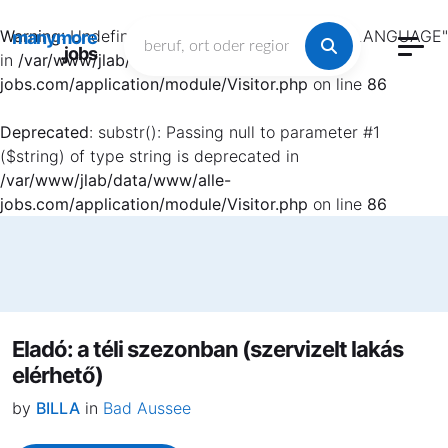
Warning
: Undefined array key "HTTP_ACCEPT_LANGUAGE"
manymore
.jobs
in
/var/www/jlab/data/www/alle-
jobs.com/application/module/Visitor.php
on line
86
Deprecated
: substr(): Passing null to parameter #1
($string) of type string is deprecated in
/var/www/jlab/data/www/alle-
jobs.com/application/module/Visitor.php
on line
86
Eladó: a téli szezonban (szervizelt lakás
elérhető)
by
BILLA
in
Bad Aussee