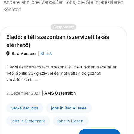
Andere ähnliche Verkäufer Jobs, die Sie interessieren
könnten
{prompt.job}
Gesponsert
Eladó: a téli szezonban (szervizelt lakás
elérhető)
Bad Aussee
|
BILLA
Eladói asszisztensként szezonális üzletünkben december
1-től április 30-ig szívvel és motiváltan dolgozhat
vásárlóinkért.......
|
AMS Österreich
2. Dezember 2024
verkäufer jobs
jobs in Bad Aussee
jobs in Steiermark
jobs in Liezen