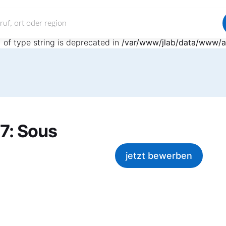
 in
/var/www/jlab/data/www/alle-jobs.com/application/mod
) of type string is deprecated in
/var/www/jlab/data/www/al
7: Sous
jetzt bewerben