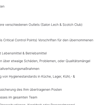
ten
sere verschiedenen Outlets (Salon Lech & Scotch Club)
 Critical Control Points) Vorschriften für den übernommenen
Lebensmittel & Betriebsmittel
ten über etwaige Schäden, Problemen, oder Qualitätsmängel
Unfallverhütungsmaßnahmen
 von Hygienestandards in Küche, Lager, Kühl,- &
ätssicherung des Ihm übertragenen Posten
flusses im gesamten Team
 Stresssituationen, Krankheit oder Personalmangel