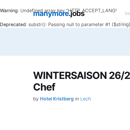
Warning
: Undefined array key "HTTP_ACCEPT_LANGUAGE"
manymore
.jobs
Deprecated
: substr(): Passing null to parameter #1 ($string
WINTERSAISON 26/2
Chef
by
Hotel Kristberg
in
Lech