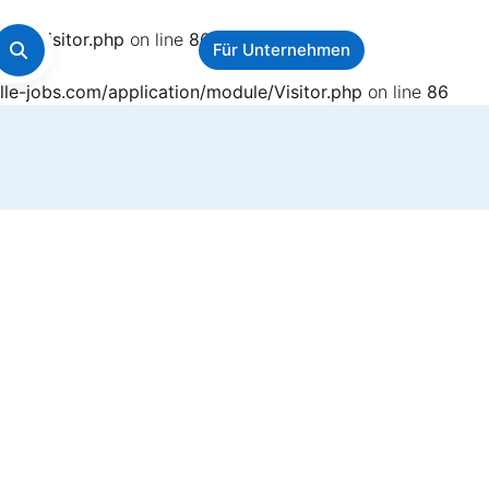
ule/Visitor.php
on line
86
Für Unternehmen
le-jobs.com/application/module/Visitor.php
on line
86